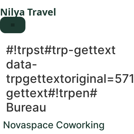
Nilya Travel
#!trpst#trp-gettext
data-
trpgettextoriginal=57
gettext#!trpen#
Bureau
Novaspace Coworking