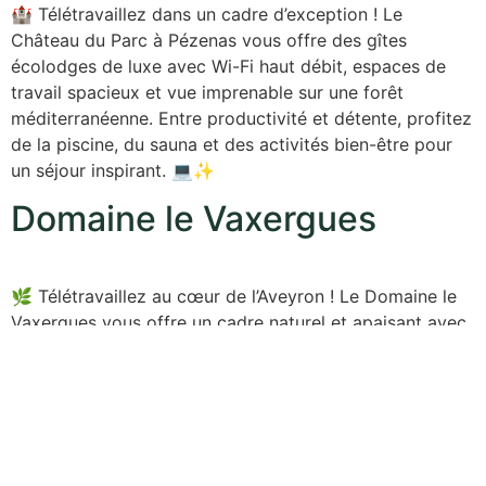
🏰 Télétravaillez dans un cadre d’exception ! Le
Château du Parc à Pézenas vous offre des gîtes
écolodges de luxe avec Wi-Fi haut débit, espaces de
travail spacieux et vue imprenable sur une forêt
méditerranéenne. Entre productivité et détente, profitez
de la piscine, du sauna et des activités bien-être pour
un séjour inspirant. 💻✨
Domaine le Vaxergues
🌿 Télétravaillez au cœur de l’Aveyron ! Le Domaine le
Vaxergues vous offre un cadre naturel et apaisant avec
des gîtes tout confort, une connexion internet fiable et
des équipements bien-être. Alliez productivité et
détente dans un écrin de verdure, idéal pour se
ressourcer. 💻✨